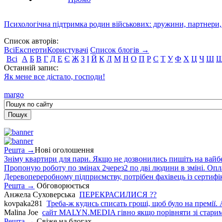
Психологічна підтримка родин військових: дружини, партнери,
Список авторів:
Всі
Експерти
Користувачі
Список блогів →
Всі
А
Б
В
Г
Д
Е
Є
Ж
З
І
Й
К
Л
М
Н
О
П
Р
С
Т
У
Ф
Х
Ц
Ч
Ш
Останній запис:
Як мене все дістало, господи!
margo
Решта →
Нові оголошення
Зніму квартири для пари. Якщо не дозвонились пишіть на вайб
Пропоную роботу по змінах 2через2 по дві людини в зміні. Опла
Деревопереробному підприємству, потрібен фахівець із сертифіка
Решта →
Обговорюється
Анжела Суховерська
ПЕРЕКРАСИЛИСЯ ??
kovpaka281
Треба-ж кудись списать гроші, щоб було на премії. 
Malina Joe
сайт MALYN.MEDIA гiвно якщо порiвняти зi старим
Решта →
Свіже на блогах