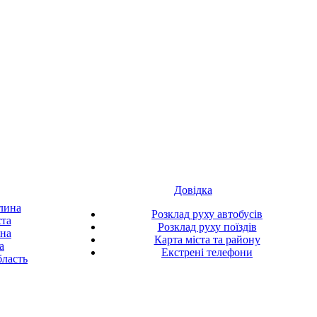
Довідка
лина
Розклад руху автобусів
ста
Розклад руху поїздів
ина
Карта міста та району
а
Екстрені телефони
ласть