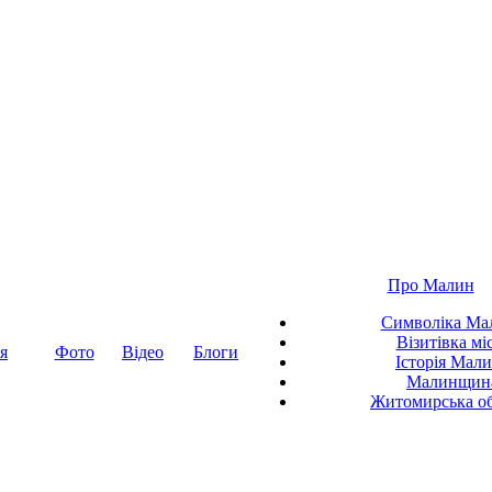
Про Малин
Символіка Ма
Візитівка мі
я
Фото
Відео
Блоги
Історія Мал
Малинщин
Житомирська об