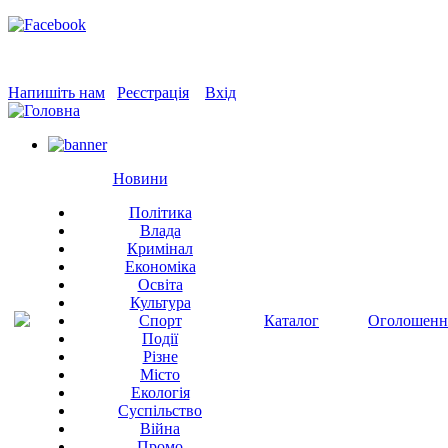
Напишіть нам
Реєстрація
Вхід
Новини
Політика
Влада
Кримінал
Економіка
Освіта
Культура
Спорт
Каталог
Оголошенн
Події
Різне
Місто
Екологія
Суспільство
Війна
Промо