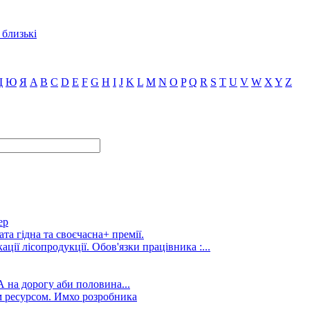
 близькі
Щ
Ю
Я
A
B
C
D
E
F
G
H
I
J
K
L
M
N
O
P
Q
R
S
T
U
V
W
X
Y
Z
ер
та гідна та своєчасна+ премії.
ції лісопродукції. Обов'язки працівника :...
А на дорогу аби половина...
 ресурсом. Имхо розробника