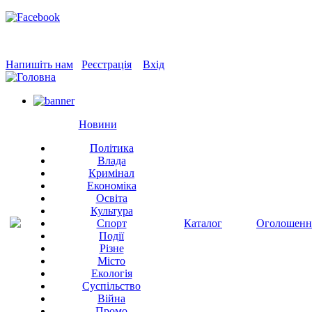
Напишіть нам
Реєстрація
Вхід
Новини
Політика
Влада
Кримінал
Економіка
Освіта
Культура
Спорт
Каталог
Оголошенн
Події
Різне
Місто
Екологія
Суспільство
Війна
Промо