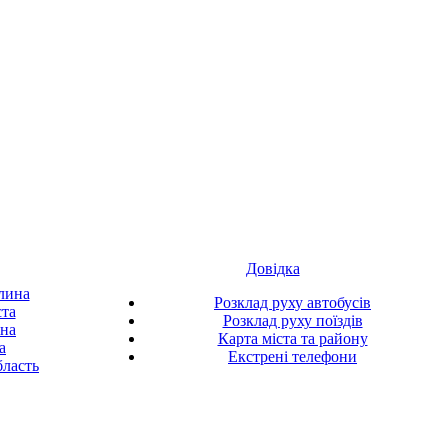
Довідка
лина
Розклад руху автобусів
ста
Розклад руху поїздів
ина
Карта міста та району
а
Екстрені телефони
ласть