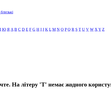
 близькі
Щ
Ю
Я
A
B
C
D
E
F
G
H
I
J
K
L
M
N
O
P
Q
R
S
T
U
V
W
X
Y
Z
чте. На літеру 'T' немає жодного користу