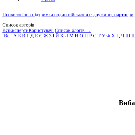
Психологічна підтримка родин військових: дружини, партнери,
Список авторів:
Всі
Експерти
Користувачі
Список блогів →
Всі
А
Б
В
Г
Д
Е
Є
Ж
З
І
Й
К
Л
М
Н
О
П
Р
С
Т
У
Ф
Х
Ц
Ч
Ш
Виба