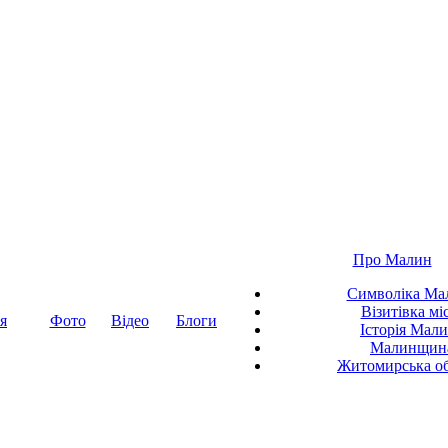
Про Малин
Символіка Ма
Візитівка мі
я
Фото
Відео
Блоги
Історія Мал
Малинщин
Житомирська об