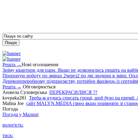
Решта →
Нові оголошення
Зніму квартири для пари. Якщо не дозвонились пишіть на вайб
Пропоную роботу по змінах 2через2 по дві людини в зміні. Опла
Деревопереробному підприємству, потрібен фахівець із сертифіка
Решта →
Обговорюється
Анжела Суховерська
ПЕРЕКРАСИЛИСЯ ??
kovpaka281
Треба-ж кудись списать гроші, щоб було на премії. 
Malina Joe
сайт MALYN.MEDIA гiвно якщо порiвняти зi старим
Погода
Погода у
Малині
вологість:
тиск: