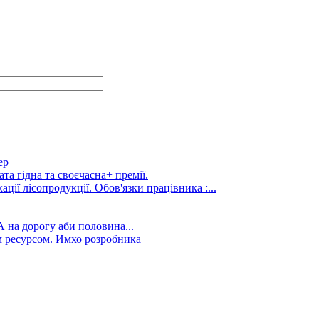
ер
та гідна та своєчасна+ премії.
ції лісопродукції. Обов'язки працівника :...
А на дорогу аби половина...
 ресурсом. Имхо розробника