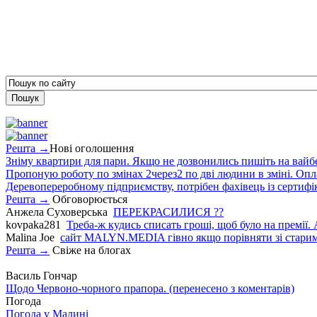
Решта →
Нові оголошення
Зніму квартири для пари. Якщо не дозвонились пишіть на вайб
Пропоную роботу по змінах 2через2 по дві людини в зміні. Опла
Деревопереробному підприємству, потрібен фахівець із сертифіка
Решта →
Обговорюється
Анжела Суховерська
ПЕРЕКРАСИЛИСЯ ??
kovpaka281
Треба-ж кудись списать гроші, щоб було на премії. 
Malina Joe
сайт MALYN.MEDIA гiвно якщо порiвняти зi старим
Решта →
Свіже на блогах
Василь Гончар
Щодо Червоно-чорного прапора. (перенесено з коментарів)
Погода
Погода у
Малині