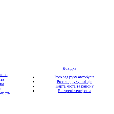
Довідка
лина
Розклад руху автобусів
ста
Розклад руху поїздів
ина
Карта міста та району
а
Екстрені телефони
ласть