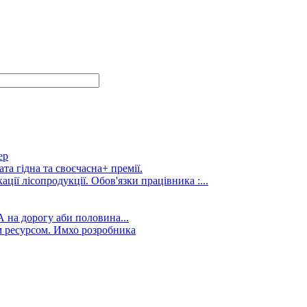
ер
та гідна та своєчасна+ премії.
ції лісопродукції. Обов'язки працівника :...
А на дорогу аби половина...
 ресурсом. Имхо розробника