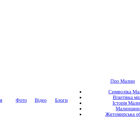
Про Малин
Символіка Ма
Візитівка мі
я
Фото
Відео
Блоги
Історія Мал
Малинщин
Житомирська об