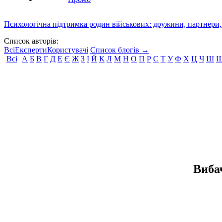
Психологічна підтримка родин військових: дружини, партнери,
Список авторів:
Всі
Експерти
Користувачі
Список блогів →
Всі
А
Б
В
Г
Д
Е
Є
Ж
З
І
Й
К
Л
М
Н
О
П
Р
С
Т
У
Ф
Х
Ц
Ч
Ш
Вибач