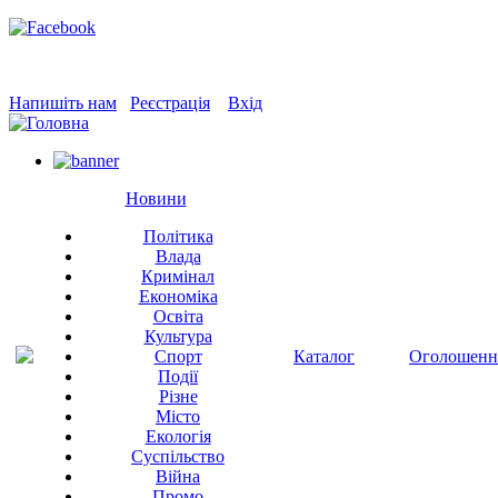
Напишіть нам
Реєстрація
Вхід
Новини
Політика
Влада
Кримінал
Економіка
Освіта
Культура
Спорт
Каталог
Оголошенн
Події
Різне
Місто
Екологія
Суспільство
Війна
Промо