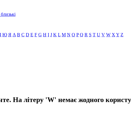
 близькі
Щ
Ю
Я
A
B
C
D
E
F
G
H
I
J
K
L
M
N
O
P
Q
R
S
T
U
V
W
X
Y
Z
те. На літеру 'W' немає жодного корист