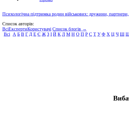
Психологічна підтримка родин військових: дружини, партнери,
Список авторів:
Всі
Експерти
Користувачі
Список блогів →
Всі
А
Б
В
Г
Д
Е
Є
Ж
З
І
Й
К
Л
М
Н
О
П
Р
С
Т
У
Ф
Х
Ц
Ч
Ш
Виба