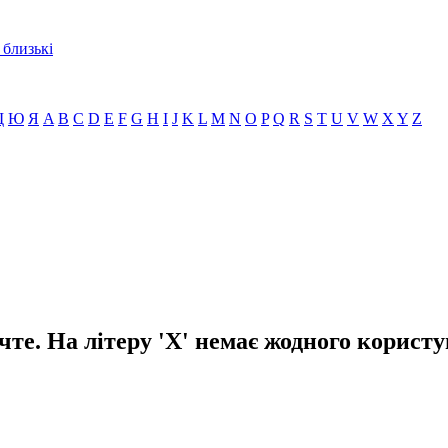
 близькі
Щ
Ю
Я
A
B
C
D
E
F
G
H
I
J
K
L
M
N
O
P
Q
R
S
T
U
V
W
X
Y
Z
чте. На літеру 'X' немає жодного користу