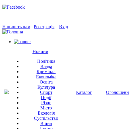
Напишіть нам
Реєстрація
Вхід
Новини
Політика
Влада
Кримінал
Економіка
Освіта
Культура
Спорт
Каталог
Оголошенн
Події
Різне
Місто
Екологія
Суспільство
Війна
Промо