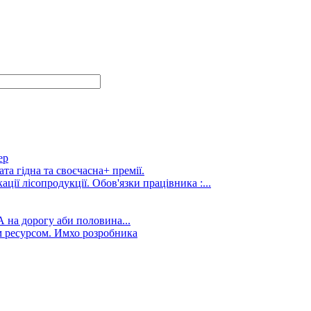
ер
та гідна та своєчасна+ премії.
ції лісопродукції. Обов'язки працівника :...
А на дорогу аби половина...
 ресурсом. Имхо розробника