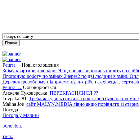
Решта →
Нові оголошення
Зніму квартири для пари. Якщо не дозвонились пишіть на вайб
Пропоную роботу по змінах 2через2 по дві людини в зміні. Опла
Деревопереробному підприємству, потрібен фахівець із сертифіка
Решта →
Обговорюється
Анжела Суховерська
ПЕРЕКРАСИЛИСЯ ??
kovpaka281
Треба-ж кудись списать гроші, щоб було на премії. 
Malina Joe
сайт MALYN.MEDIA гiвно якщо порiвняти зi старим
Погода
Погода у
Малині
вологість:
тиск: