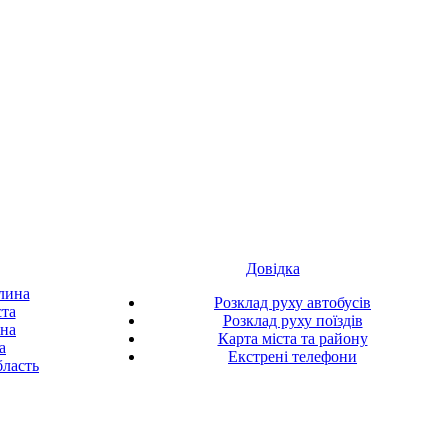
Довідка
лина
Розклад руху автобусів
ста
Розклад руху поїздів
ина
Карта міста та району
а
Екстрені телефони
ласть