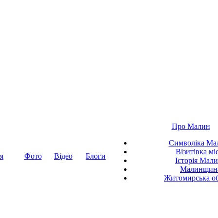
Про Малин
Символіка Ма
Візитівка мі
я
Фото
Відео
Блоги
Історія Мал
Малинщин
Житомирська об