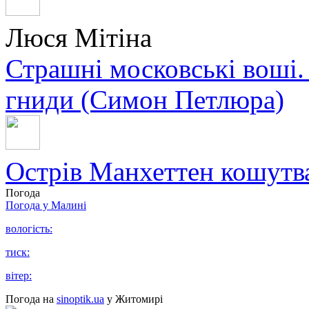
Люся Мітіна
Страшні московські воші.
гниди (Симон Петлюра)
Острів Манхеттен кошутва
Погода
Погода у
Малині
вологість:
тиск:
вітер:
Погода на
sinoptik.ua
у Житомирі