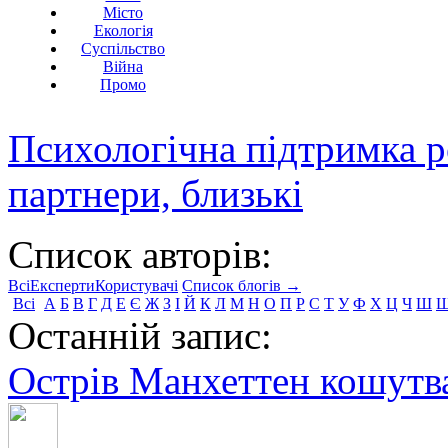
Місто
Екологія
Суспільство
Війна
Промо
Психологічна підтримка р
партнери, близькі
Список авторів:
Всі
Експерти
Користувачі
Список блогів →
Всі
А
Б
В
Г
Д
Е
Є
Ж
З
І
Й
К
Л
М
Н
О
П
Р
С
Т
У
Ф
Х
Ц
Ч
Ш
Останній запис:
Острів Манхеттен кошутва