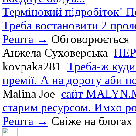
Терміновий підробіток! П
Треба востановити 2 проле
Решта →
Обговорюється
Анжела Суховерська
ПЕР
kovpaka281
Треба-ж куди
премії. А на дорогу аби по
Malina Joe
сайт MALYN.M
старим ресурсом. Имхо р
Решта →
Свіже на блогах