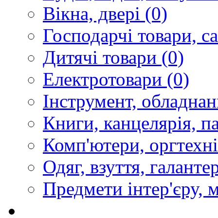
Вікна, двері
(0)
Господарчі товари, с
Дитячі товари
(0)
Електротовари
(0)
Інструмент, обладнан
Книги, канцелярія, п
Комп'ютери, оргтехні
Одяг, взуття, галанте
Предмети інтер'єру, 