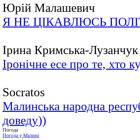
Юрій Малашевич
Я НЕ ЦІКАВЛЮСЬ ПОЛ
Ірина Кримська-Лузанчук
Іронічне есе про те, хто к
Socratos
Малинська народна республ
доведу))
Погода
Погода у
Малині