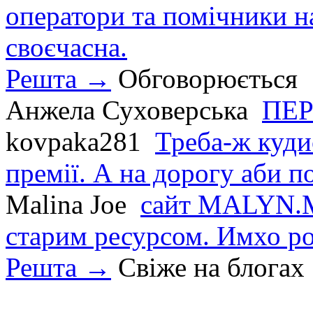
оператори та помічники на
своєчасна.
Решта →
Обговорюється
Анжела Суховерська
ПЕР
kovpaka281
Треба-ж куди
премії. А на дорогу аби по
Malina Joe
сайт MALYN.M
старим ресурсом. Имхо р
Решта →
Свіже на блогах