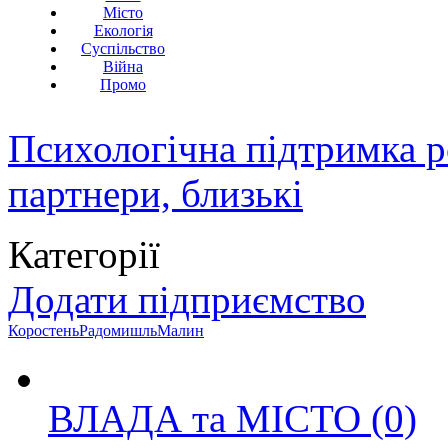
Місто
Екологія
Суспільство
Війна
Промо
Психологічна підтримка р
партнери, близькі
Категорії
Додати підприємство
Коростень
Радомишль
Малин
ВЛАДА та МІСТО
(0)