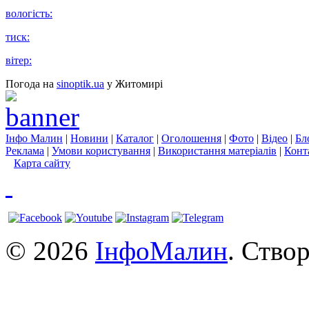
вологість:
тиск:
вітер:
Погода на
sinoptik.ua
у Житомирі
Інфо Малин
|
Новини
|
Каталог
|
Оголошення
|
Фото
|
Відео
|
Бл
Реклама
|
Умови користування
|
Використання матеріалів
|
Конт
Карта сайту
© 2026
ІнфоМалин
. Ство